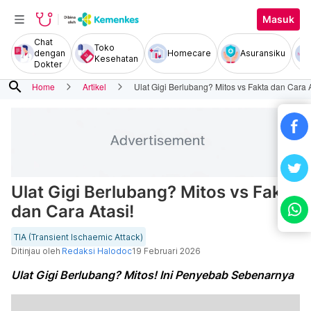
Masuk
Chat
Toko
dengan
Homecare
Asuransiku
Kesehatan
Dokter
search
Home
Artikel
Ulat Gigi Berlubang? Mitos vs Fakta dan Cara A
Ulat Gigi Berlubang? Mitos vs Fakta
dan Cara Atasi!
TIA (Transient Ischaemic Attack)
Ditinjau oleh
Redaksi Halodoc
19 Februari 2026
Ulat Gigi Berlubang? Mitos! Ini Penyebab Sebenarnya