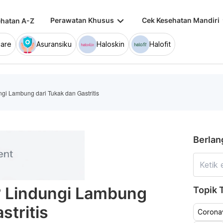
keyboard_arrow_down
keybo
Perawatan Khusus
Cek Kesehatan Mandiri
hatan A-Z
are
Asuransiku
Haloskin
Halofit
gi Lambung dari Tukak dan Gastritis
Berlan
? Lindungi Lambung
Topik T
stritis
Coronav