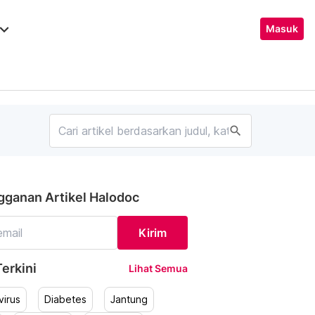
ard_arrow_down
Masuk
search
gganan Artikel Halodoc
Kirim
erkini
Lihat Semua
irus
Diabetes
Jantung