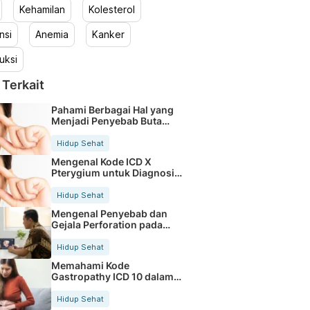
Kehamilan
Kolesterol
nsi
Anemia
Kanker
uksi
 Terkait
Pahami Berbagai Hal yang
Menjadi Penyebab Buta
Warna
Hidup Sehat
Mengenal Kode ICD X
Pterygium untuk Diagnosis
Mata
Hidup Sehat
Mengenal Penyebab dan
Gejala Perforation pada
Tubuh
Hidup Sehat
Memahami Kode
Gastropathy ICD 10 dalam
Rekam Medis Pasien
Hidup Sehat