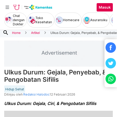
Masuk
Chat
Toko
dengan
Homecare
Asuransiku
Kesehatan
Dokter
search
Home
Artikel
Ulkus Durum: Gejala, Penyebab, & Pengobatan 
Ulkus Durum: Gejala, Penyebab, &
Pengobatan Sifilis
Hidup Sehat
Ditinjau oleh
Redaksi Halodoc
12 Februari 2026
Ulkus Durum: Gejala, Ciri, & Pengobatan Sifilis