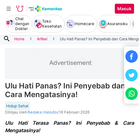
Masuk
Chat
Toko
dengan
Homecare
Asuransiku
Kesehatan
Dokter
search
Home
Artikel
Ulu Hati Panas? Ini Penyebab dan Cara Menga
Ulu Hati Panas? Ini Penyebab dan
Cara Mengatasinya!
Hidup Sehat
Ditinjau oleh
Redaksi Halodoc
16 Februari 2026
Ulu Hati Terasa Panas? Ini Penyebab & Cara
Mengatasinya!