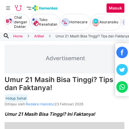
Masuk
Chat
Toko
dengan
Homecare
Asuransiku
Kesehatan
Dokter
search
Home
Artikel
Umur 21 Masih Bisa Tinggi? Tips dan Faktanya
Umur 21 Masih Bisa Tinggi? Tips
dan Faktanya!
Hidup Sehat
Ditinjau oleh
Redaksi Halodoc
23 Februari 2026
Umur 21 Masih Bisa Tinggi? Ini Faktanya!