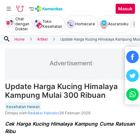
Masuk
Chat
Toko
dengan
Homecare
Asuransiku
Kesehatan
Dokter
search
Home
Artikel
Update Harga Kucing Himalaya Kampung Mula
Update Harga Kucing Himalaya
Kampung Mulai 300 Ribuan
Kesehatan Hewan
Ditinjau oleh
Redaksi Halodoc
26 Februari 2026
Cek Harga Kucing Himalaya Kampung Cuma Ratusan
Ribu