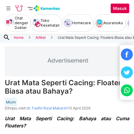
Masuk
Chat
Toko
dengan
Homecare
Asuransiku
Kesehatan
Dokter
search
Home
Artikel
Urat Mata Seperti Cacing: Floaters Biasa atau
Urat Mata Seperti Cacing: Floaters
Biasa atau Bahaya?
Miom
Ditinjau oleh
dr. Fadhli Rizal Makarim
10 April 2026
Urat Mata Seperti Cacing: Bahaya atau Cuma
Floaters?