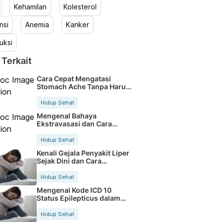
Kehamilan
Kolesterol
nsi
Anemia
Kanker
uksi
 Terkait
Cara Cepat Mengatasi
Stomach Ache Tanpa Harus
Ke Dokter
Hidup Sehat
Mengenal Bahaya
Ekstravasasi dan Cara
Penanganan yang Tepat
Hidup Sehat
Kenali Gejala Penyakit Liper
Sejak Dini dan Cara
Mencegahnya
Hidup Sehat
Mengenal Kode ICD 10
Status Epilepticus dalam
Medis
Hidup Sehat