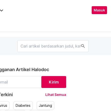
ard_arrow_down
Masuk
search
gganan Artikel Halodoc
Kirim
erkini
Lihat Semua
irus
Diabetes
Jantung