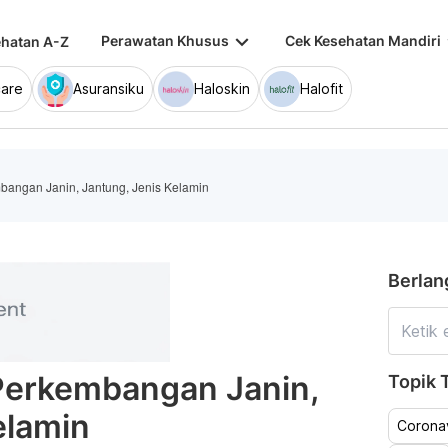
keyboard_arrow_down
keybo
Perawatan Khusus
Cek Kesehatan Mandiri
hatan A-Z
are
Asuransiku
Haloskin
Halofit
angan Janin, Jantung, Jenis Kelamin
Berlan
Perkembangan Janin,
Topik T
elamin
Coronav