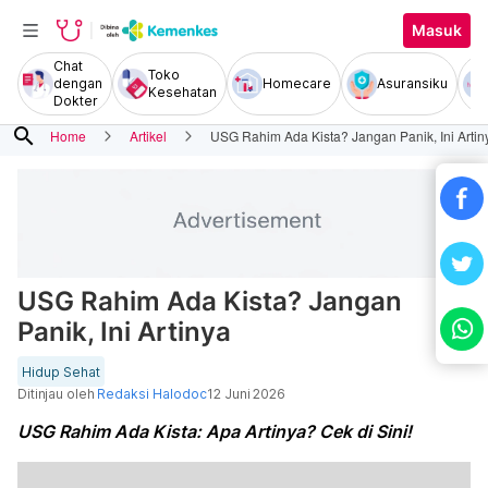
Masuk
Chat
Toko
dengan
Homecare
Asuransiku
Kesehatan
Dokter
search
Home
Artikel
USG Rahim Ada Kista? Jangan Panik, Ini Artin
USG Rahim Ada Kista? Jangan
Panik, Ini Artinya
Hidup Sehat
Ditinjau oleh
Redaksi Halodoc
12 Juni 2026
USG Rahim Ada Kista: Apa Artinya? Cek di Sini!