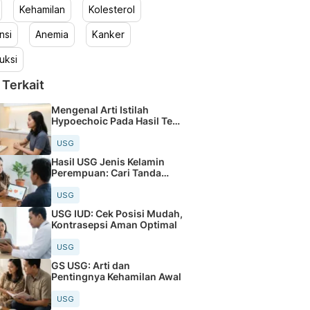
Kehamilan
Kolesterol
nsi
Anemia
Kanker
uksi
 Terkait
Mengenal Arti Istilah
Hypoechoic Pada Hasil Tes
USG
USG
Hasil USG Jenis Kelamin
Perempuan: Cari Tanda
Hamburger
USG
USG IUD: Cek Posisi Mudah,
Kontrasepsi Aman Optimal
USG
GS USG: Arti dan
Pentingnya Kehamilan Awal
USG