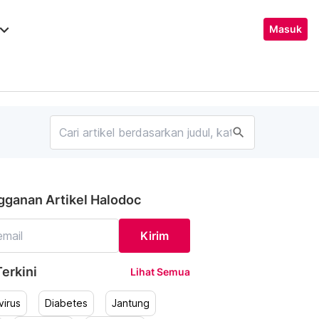
ard_arrow_down
Masuk
search
gganan Artikel Halodoc
Kirim
erkini
Lihat Semua
irus
Diabetes
Jantung