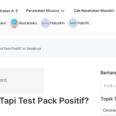
keyboard_arrow_down
keybo
Perawatan Khusus
Cek Kesehatan Mandiri
hatan A-Z
are
Asuransiku
Haloskin
Halofit
st Pack Positif? Ini Sebabnya
Berlan
api Test Pack Positif?
Topik T
Coronav