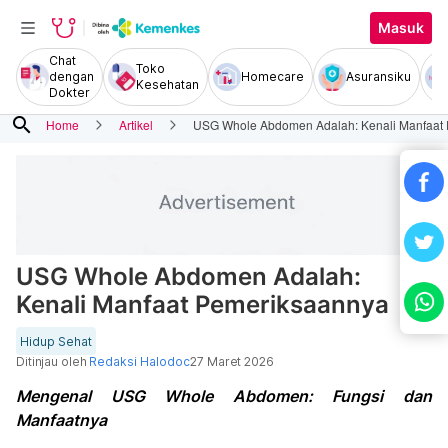
Masuk
Chat
Toko
dengan
Homecare
Asuransiku
Kesehatan
Dokter
search
Home
Artikel
USG Whole Abdomen Adalah: Kenali Manfaat
USG Whole Abdomen Adalah:
Kenali Manfaat Pemeriksaannya
Hidup Sehat
Ditinjau oleh
Redaksi Halodoc
27 Maret 2026
Mengenal USG Whole Abdomen: Fungsi dan
Manfaatnya