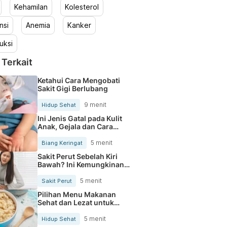
Kehamilan
Kolesterol
nsi
Anemia
Kanker
uksi
 Terkait
Ketahui Cara Mengobati
Sakit Gigi Berlubang
9 menit
Hidup Sehat
Ini Jenis Gatal pada Kulit
Anak, Gejala dan Cara
Mengobatinya
5 menit
Biang Keringat
Sakit Perut Sebelah Kiri
Bawah? Ini Kemungkinan
Penyebabnya
5 menit
Sakit Perut
Pilihan Menu Makanan
Sehat dan Lezat untuk
Mengurangi Kolesterol
5 menit
Hidup Sehat