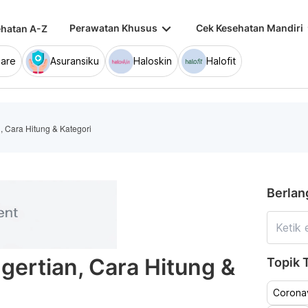
keyboard_arrow_down
keybo
Perawatan Khusus
Cek Kesehatan Mandiri
hatan A-Z
are
Asuransiku
Haloskin
Halofit
, Cara Hitung & Kategori
Berlan
gertian, Cara Hitung &
Topik T
Coronav