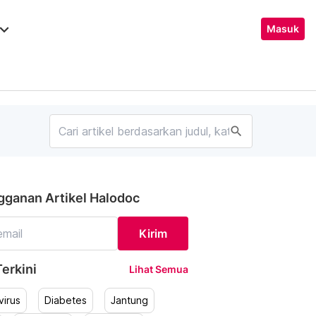
ard_arrow_down
Masuk
search
gganan Artikel Halodoc
Kirim
erkini
Lihat Semua
irus
Diabetes
Jantung