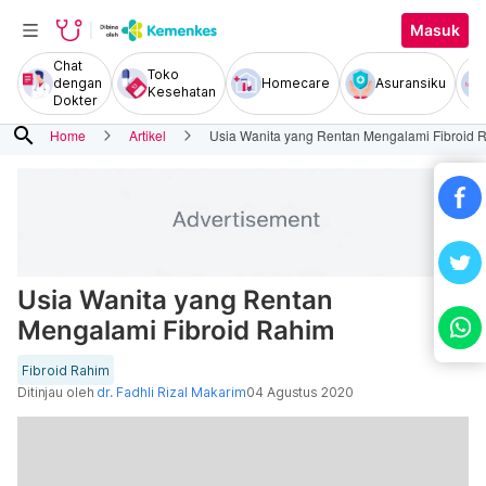
Masuk
Chat
Toko
dengan
Homecare
Asuransiku
Kesehatan
Dokter
search
Home
Artikel
Usia Wanita yang Rentan Mengalami Fibroid 
Usia Wanita yang Rentan
Mengalami Fibroid Rahim
Fibroid Rahim
Ditinjau oleh
dr. Fadhli Rizal Makarim
04 Agustus 2020