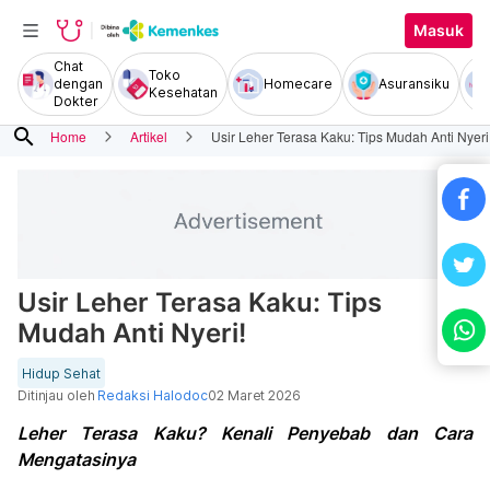
Masuk
Chat
Toko
dengan
Homecare
Asuransiku
Kesehatan
Dokter
search
Home
Artikel
Usir Leher Terasa Kaku: Tips Mudah Anti Nyeri
Usir Leher Terasa Kaku: Tips
Mudah Anti Nyeri!
Hidup Sehat
Ditinjau oleh
Redaksi Halodoc
02 Maret 2026
Leher Terasa Kaku? Kenali Penyebab dan Cara
Mengatasinya