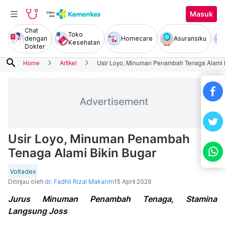
Masuk
Chat
Toko
dengan
Homecare
Asuransiku
Kesehatan
Dokter
search
Home
Artikel
Usir Loyo, Minuman Penambah Tenaga Alami 
Usir Loyo, Minuman Penambah
Tenaga Alami Bikin Bugar
Voltadex
Ditinjau oleh
dr. Fadhli Rizal Makarim
15 April 2026
Jurus Minuman Penambah Tenaga, Stamina
Langsung Joss