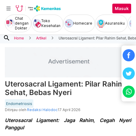
Masuk
Chat
Toko
dengan
Homecare
Asuransiku
Kesehatan
Dokter
search
Home
Artikel
Uterosacral Ligament: Pilar Rahim Sehat, Beb
Uterosacral Ligament: Pilar Rahim
Sehat, Bebas Nyeri
Endometriosis
Ditinjau oleh
Redaksi Halodoc
17 April 2026
Uterosacral Ligament: Jaga Rahim, Cegah Nyeri
Panggul