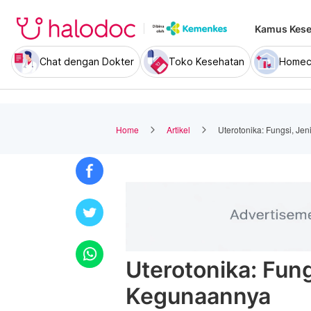
Kamus Kese
Chat dengan Dokter
Toko Kesehatan
Homec
Home
Artikel
Uterotonika: Fungsi, Je
Uterotonika: Fung
Kegunaannya