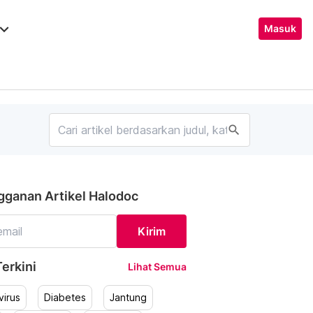
ard_arrow_down
Masuk
search
gganan Artikel Halodoc
Kirim
erkini
Lihat Semua
irus
Diabetes
Jantung