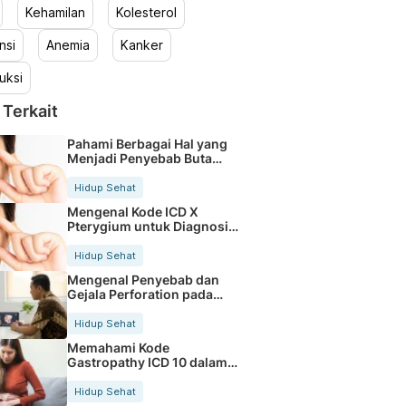
Kehamilan
Kolesterol
nsi
Anemia
Kanker
uksi
 Terkait
Pahami Berbagai Hal yang
Menjadi Penyebab Buta
Warna
Hidup Sehat
Mengenal Kode ICD X
Pterygium untuk Diagnosis
Mata
Hidup Sehat
Mengenal Penyebab dan
Gejala Perforation pada
Tubuh
Hidup Sehat
Memahami Kode
Gastropathy ICD 10 dalam
Rekam Medis Pasien
Hidup Sehat