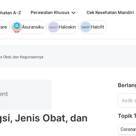
keyboard_arrow_down
keybo
Perawatan Khusus
Cek Kesehatan Mandiri
hatan A-Z
are
Asuransiku
Haloskin
Halofit
nis Obat, dan Kegunaannya
Berlan
si, Jenis Obat, dan
Topik T
Coronav