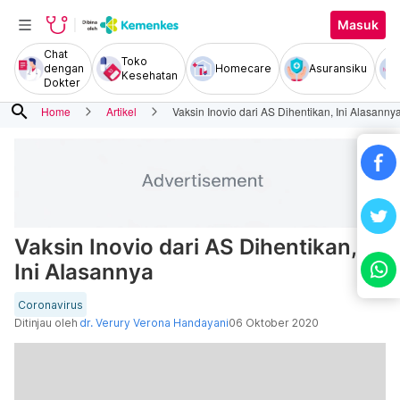
Masuk
Chat
Toko
dengan
Homecare
Asuransiku
Kesehatan
Dokter
search
Home
Artikel
Vaksin Inovio dari AS Dihentikan, Ini Alasanny
Vaksin Inovio dari AS Dihentikan,
Ini Alasannya
Coronavirus
Ditinjau oleh
dr. Verury Verona Handayani
06 Oktober 2020