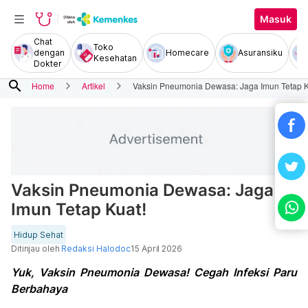
Masuk
Chat
Toko
dengan
Homecare
Asuransiku
Kesehatan
Dokter
search
Home
Artikel
Vaksin Pneumonia Dewasa: Jaga Imun Tetap K
Vaksin Pneumonia Dewasa: Jaga
Imun Tetap Kuat!
Hidup Sehat
Ditinjau oleh
Redaksi Halodoc
15 April 2026
Yuk, Vaksin Pneumonia Dewasa! Cegah Infeksi Paru
Berbahaya