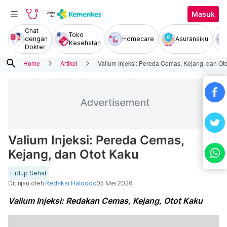
Masuk
Chat
Toko
dengan
Homecare
Asuransiku
Kesehatan
Dokter
search
Home
Artikel
Valium Injeksi: Pereda Cemas, Kejang, dan Ot
Valium Injeksi: Pereda Cemas,
Kejang, dan Otot Kaku
Hidup Sehat
Ditinjau oleh
Redaksi Halodoc
05 Mei 2026
Valium Injeksi: Redakan Cemas, Kejang, Otot Kaku