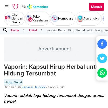
Masuk
Chat
Toko
dengan
Homecare
Asuransiku
Kesehatan
Dokter
search
Home
Artikel
Vaporin: Kapsul Hirup Herbal untuk Hidung Te
Vaporin: Kapsul Hirup Herbal untuk
Hidung Tersumbat
Hidup Sehat
Ditinjau oleh
Redaksi Halodoc
27 April 2026
Vaporin adalah lega hidung tersumbat dengan aroma
herbal.