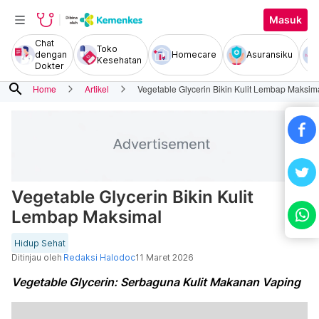
Masuk
Chat
Toko
dengan
Homecare
Asuransiku
Kesehatan
Dokter
search
Home
Artikel
Vegetable Glycerin Bikin Kulit Lembap Maksim
Vegetable Glycerin Bikin Kulit
Lembap Maksimal
Hidup Sehat
Ditinjau oleh
Redaksi Halodoc
11 Maret 2026
Vegetable Glycerin: Serbaguna Kulit Makanan Vaping