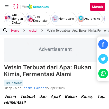
Masuk
Chat
Toko
dengan
Homecare
Asuransiku
Kesehatan
Dokter
search
Home
Artikel
Vetsin Terbuat dari Apa: Bukan Kimia, Ferment
Vetsin Terbuat dari Apa: Bukan
Kimia, Fermentasi Alami
Hidup Sehat
Ditinjau oleh
Redaksi Halodoc
27 April 2026
Vetsin Terbuat dari Apa? Bukan Kimia, Tapi
Fermentasi!