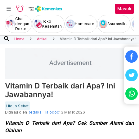
Masuk
Chat
Toko
dengan
Homecare
Asuransiku
Kesehatan
Dokter
search
Home
Artikel
Vitamin D Terbaik dari Apa? Ini Jawabannya!
Vitamin D Terbaik dari Apa? Ini
Jawabannya!
Hidup Sehat
Ditinjau oleh
Redaksi Halodoc
13 Maret 2026
Vitamin D Terbaik dari Apa? Cek Sumber Alami dan
Olahan