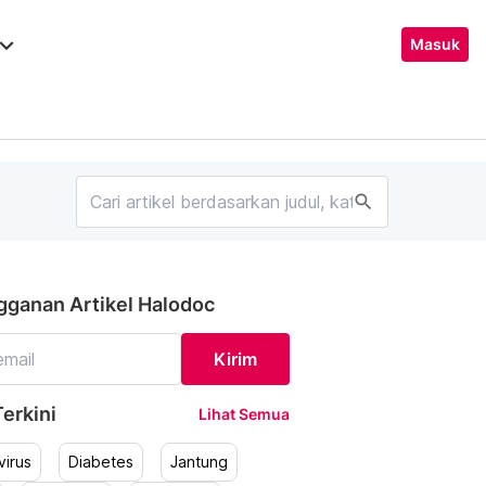
ard_arrow_down
Masuk
search
gganan Artikel Halodoc
Kirim
erkini
Lihat Semua
irus
Diabetes
Jantung