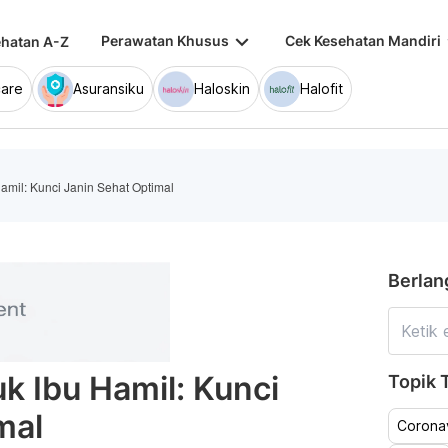
keyboard_arrow_down
keybo
Perawatan Khusus
Cek Kesehatan Mandiri
hatan A-Z
are
Asuransiku
Haloskin
Halofit
amil: Kunci Janin Sehat Optimal
Berlan
k Ibu Hamil: Kunci
Topik T
mal
Coronav