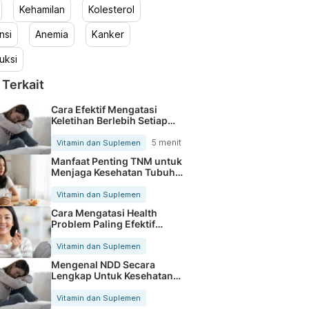
Kehamilan
Kolesterol
nsi
Anemia
Kanker
uksi
 Terkait
Cara Efektif Mengatasi
Keletihan Berlebih Setiap
Hari
5 menit
Vitamin dan Suplemen
Manfaat Penting TNM untuk
Menjaga Kesehatan Tubuh
Setiap Hari
Vitamin dan Suplemen
Cara Mengatasi Health
Problem Paling Efektif
Setiap Hari
Vitamin dan Suplemen
Mengenal NDD Secara
Lengkap Untuk Kesehatan
Tubuh Optimal
Vitamin dan Suplemen