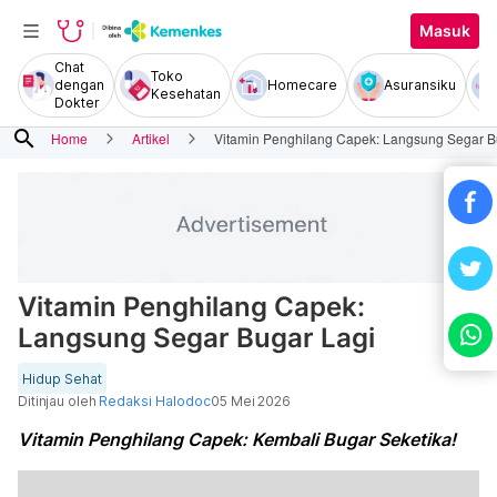
Masuk
Chat
Toko
dengan
Homecare
Asuransiku
Kesehatan
Dokter
search
Home
Artikel
Vitamin Penghilang Capek: Langsung Segar B
Vitamin Penghilang Capek:
Langsung Segar Bugar Lagi
Hidup Sehat
Ditinjau oleh
Redaksi Halodoc
05 Mei 2026
Vitamin Penghilang Capek: Kembali Bugar Seketika!