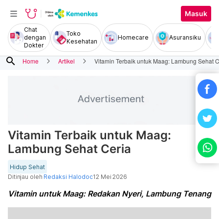
Masuk
Chat
Toko
dengan
Homecare
Asuransiku
Kesehatan
Dokter
search
Home
Artikel
Vitamin Terbaik untuk Maag: Lambung Sehat C
Vitamin Terbaik untuk Maag:
Lambung Sehat Ceria
Hidup Sehat
Ditinjau oleh
Redaksi Halodoc
12 Mei 2026
Vitamin untuk Maag: Redakan Nyeri, Lambung Tenang