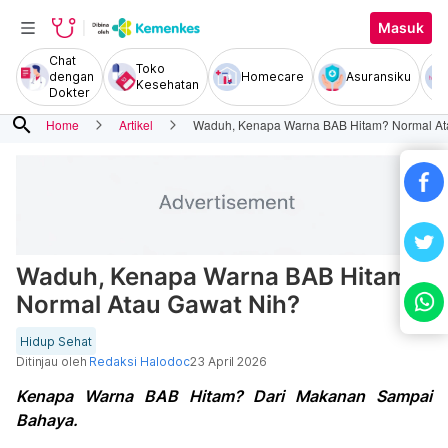
Masuk
Chat
Toko
dengan
Homecare
Asuransiku
Kesehatan
Dokter
search
Home
Artikel
Waduh, Kenapa Warna BAB Hitam? Normal At
Waduh, Kenapa Warna BAB Hitam?
Normal Atau Gawat Nih?
Hidup Sehat
Ditinjau oleh
Redaksi Halodoc
23 April 2026
Kenapa Warna BAB Hitam? Dari Makanan Sampai
Bahaya.