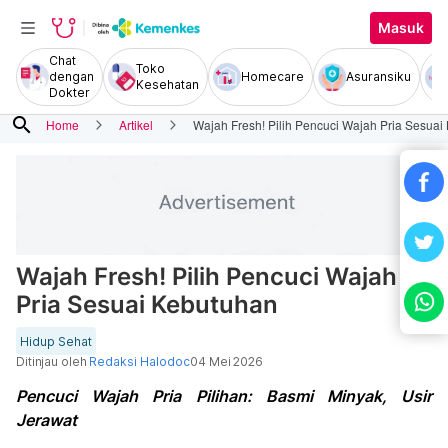
Masuk
Chat
Toko
dengan
Homecare
Asuransiku
Kesehatan
Dokter
search
Home
Artikel
Wajah Fresh! Pilih Pencuci Wajah Pria Sesua
Wajah Fresh! Pilih Pencuci Wajah
Pria Sesuai Kebutuhan
Hidup Sehat
Ditinjau oleh
Redaksi Halodoc
04 Mei 2026
Pencuci Wajah Pria Pilihan: Basmi Minyak, Usir
Jerawat