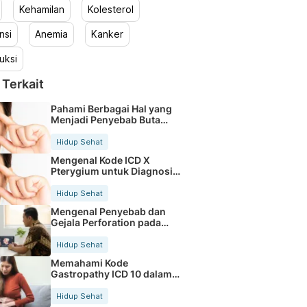
Kehamilan
Kolesterol
nsi
Anemia
Kanker
uksi
 Terkait
Pahami Berbagai Hal yang
Menjadi Penyebab Buta
Warna
Hidup Sehat
Mengenal Kode ICD X
Pterygium untuk Diagnosis
Mata
Hidup Sehat
Mengenal Penyebab dan
Gejala Perforation pada
Tubuh
Hidup Sehat
Memahami Kode
Gastropathy ICD 10 dalam
Rekam Medis Pasien
Hidup Sehat