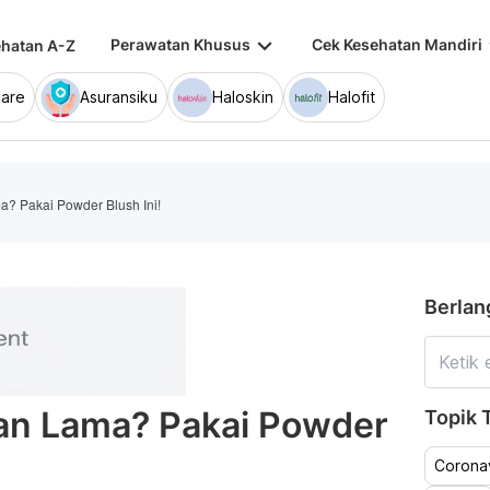
keyboard_arrow_down
keybo
Perawatan Khusus
Cek Kesehatan Mandiri
hatan A-Z
are
Asuransiku
Haloskin
Halofit
? Pakai Powder Blush Ini!
Berlan
an Lama? Pakai Powder
Topik T
Coronav