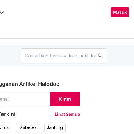
ard_arrow_down
Masuk
search
gganan Artikel Halodoc
Kirim
erkini
Lihat Semua
irus
Diabetes
Jantung