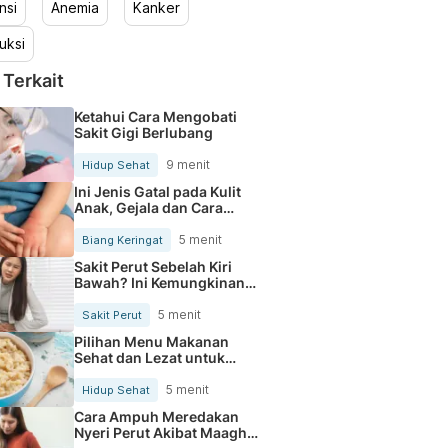
nsi
Anemia
Kanker
uksi
 Terkait
Ketahui Cara Mengobati
Sakit Gigi Berlubang
9 menit
Hidup Sehat
Ini Jenis Gatal pada Kulit
Anak, Gejala dan Cara
Mengobatinya
5 menit
Biang Keringat
Sakit Perut Sebelah Kiri
Bawah? Ini Kemungkinan
Penyebabnya
5 menit
Sakit Perut
Pilihan Menu Makanan
Sehat dan Lezat untuk
Mengurangi Kolesterol
5 menit
Hidup Sehat
Cara Ampuh Meredakan
Nyeri Perut Akibat Maagh