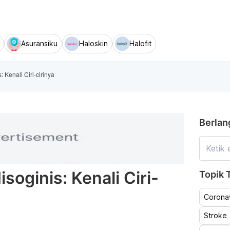
Asuransiku
Haloskin
Halofit
: Kenali Ciri-cirinya
Berlan
soginis: Kenali Ciri-
Topik T
Coronav
Stroke