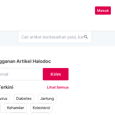
Masuk
search
gganan Artikel Halodoc
Kirim
erkini
Lihat Semua
irus
Diabetes
Jantung
Kehamilan
Kolesterol