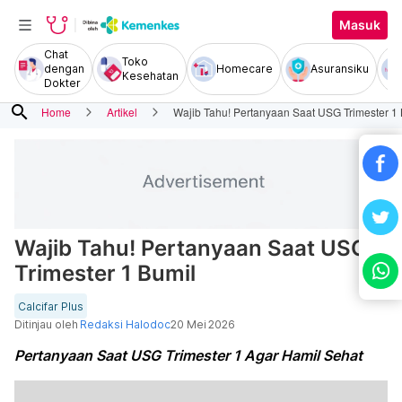
Masuk
Chat
Toko
dengan
Homecare
Asuransiku
Kesehatan
Dokter
search
Home
Artikel
Wajib Tahu! Pertanyaan Saat USG Trimester 1
Wajib Tahu! Pertanyaan Saat USG
Trimester 1 Bumil
Calcifar Plus
Ditinjau oleh
Redaksi Halodoc
20 Mei 2026
Pertanyaan Saat USG Trimester 1 Agar Hamil Sehat