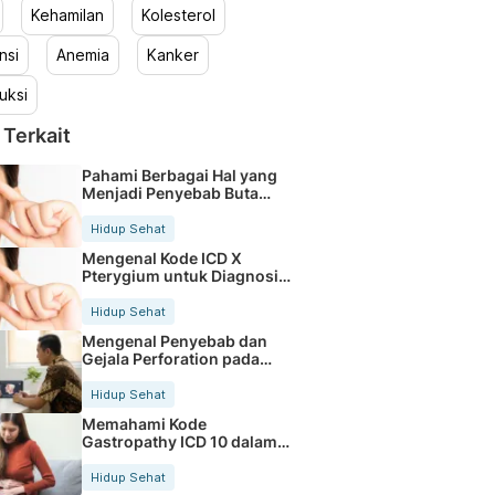
Kehamilan
Kolesterol
nsi
Anemia
Kanker
uksi
 Terkait
Pahami Berbagai Hal yang
Menjadi Penyebab Buta
Warna
Hidup Sehat
Mengenal Kode ICD X
Pterygium untuk Diagnosis
Mata
Hidup Sehat
Mengenal Penyebab dan
Gejala Perforation pada
Tubuh
Hidup Sehat
Memahami Kode
Gastropathy ICD 10 dalam
Rekam Medis Pasien
Hidup Sehat