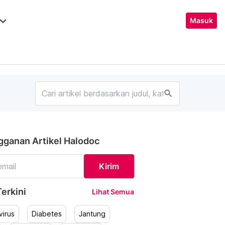
ard_arrow_down
Masuk
search
gganan Artikel Halodoc
Kirim
erkini
Lihat Semua
irus
Diabetes
Jantung