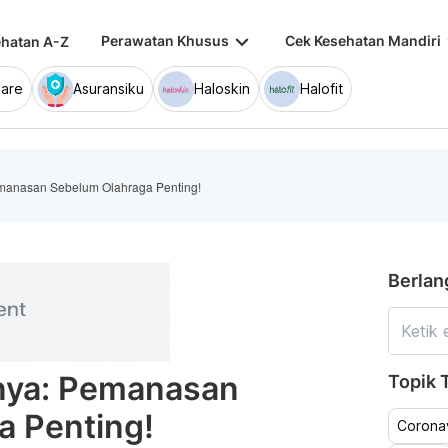
keyboard_arrow_down
keybo
Perawatan Khusus
Cek Kesehatan Mandiri
hatan A-Z
are
Asuransiku
Haloskin
Halofit
manasan Sebelum Olahraga Penting!
Berlan
nya: Pemanasan
Topik T
a Penting!
Coronav