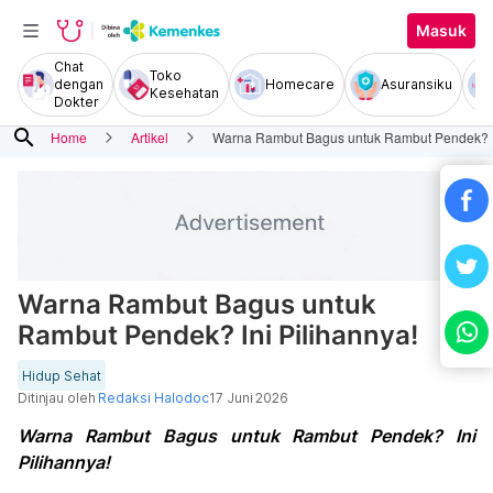
Masuk
Chat
Toko
dengan
Homecare
Asuransiku
Kesehatan
Dokter
search
Home
Artikel
Warna Rambut Bagus untuk Rambut Pendek? In
Warna Rambut Bagus untuk
Rambut Pendek? Ini Pilihannya!
Hidup Sehat
Ditinjau oleh
Redaksi Halodoc
17 Juni 2026
Warna Rambut Bagus untuk Rambut Pendek? Ini
Pilihannya!