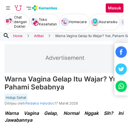
Masuk
Chat
Toko
dengan
Homecare
Asuransiku
Kesehatan
Dokter
search
Home
Artikel
Warna Vagina Gelap Itu Wajar? Yuk, Pahami 
Warna Vagina Gelap Itu Wajar? Yuk,
Pahami Sebabnya
Hidup Sehat
Ditinjau oleh
Redaksi Halodoc
17 Maret 2026
Warna Vagina Gelap, Normal Nggak Sih? Ini
Jawabannya