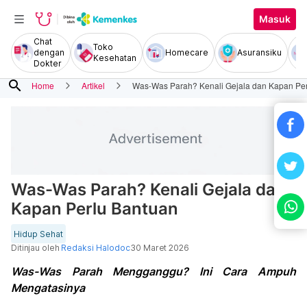
Masuk
Chat
Toko
dengan
Homecare
Asuransiku
Kesehatan
Dokter
search
Home
Artikel
Was-Was Parah? Kenali Gejala dan Kapan Pe
Was-Was Parah? Kenali Gejala dan
Kapan Perlu Bantuan
Hidup Sehat
Ditinjau oleh
Redaksi Halodoc
30 Maret 2026
Was-Was Parah Mengganggu? Ini Cara Ampuh
Mengatasinya