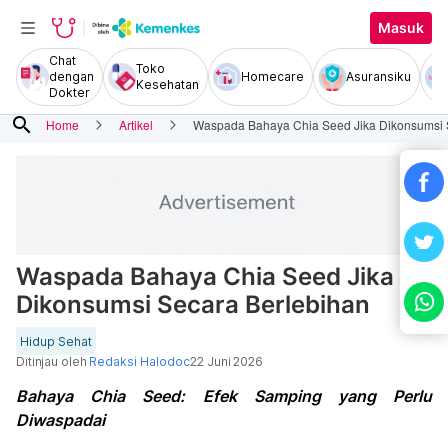
Masuk
Chat
Toko
dengan
Homecare
Asuransiku
Kesehatan
Dokter
search
Home
Artikel
Waspada Bahaya Chia Seed Jika Dikonsumsi 
Waspada Bahaya Chia Seed Jika
Dikonsumsi Secara Berlebihan
Hidup Sehat
Ditinjau oleh
Redaksi Halodoc
22 Juni 2026
Bahaya Chia Seed: Efek Samping yang Perlu
Diwaspadai