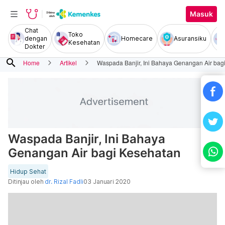
Masuk
Chat
Toko
dengan
Homecare
Asuransiku
Kesehatan
Dokter
search
Home
Artikel
Waspada Banjir, Ini Bahaya Genangan Air bag
Waspada Banjir, Ini Bahaya
Genangan Air bagi Kesehatan
Hidup Sehat
Ditinjau oleh
dr. Rizal Fadli
03 Januari 2020