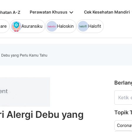
keyboard_arrow_down
keybo
Perawatan Khusus
Cek Kesehatan Mandiri
hatan A-Z
are
Asuransiku
Haloskin
Halofit
gi Debu yang Perlu Kamu Tahu
Berlan
ri Alergi Debu yang
Topik T
Coronav