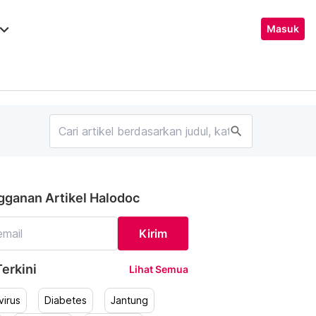
ard_arrow_down
Masuk
search
gganan Artikel Halodoc
Kirim
erkini
Lihat Semua
irus
Diabetes
Jantung