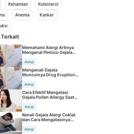
Kehamilan
Kolesterol
nsi
Anemia
Kanker
uksi
 Terkait
Memahami Alergi Artinya
Mengenal Pemicu Gejala
Tubuh
Alergi
Mengenali Gejala
Munculnya Drug Eruption
Pada Kulit Anda
Alergi
Cara Efektif Mengatasi
Gejala Pollen Allergy Saat
Musim Semi
Alergi
Kenali Gejala Alergi Coklat
dan Cara Mengatasinya
dengan Tepat
Alergi