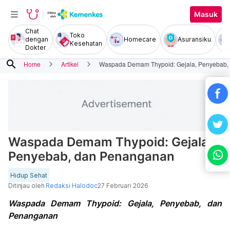
Masuk
Chat
Toko
dengan
Homecare
Asuransiku
Kesehatan
Dokter
search
Home
Artikel
Waspada Demam Thypoid: Gejala, Penyebab,
Waspada Demam Thypoid: Gejala,
Penyebab, dan Penanganan
Hidup Sehat
Ditinjau oleh
Redaksi Halodoc
27 Februari 2026
Waspada Demam Thypoid: Gejala, Penyebab, dan
Penanganan