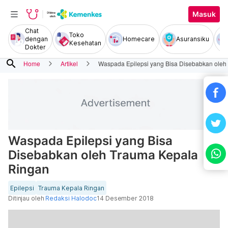
Masuk
Chat
Toko
dengan
Homecare
Asuransiku
Kesehatan
Dokter
search
Home
Artikel
Waspada Epilepsi yang Bisa Disebabkan oleh
Waspada Epilepsi yang Bisa
Disebabkan oleh Trauma Kepala
Ringan
Epilepsi
Trauma Kepala Ringan
Ditinjau oleh
Redaksi Halodoc
14 Desember 2018