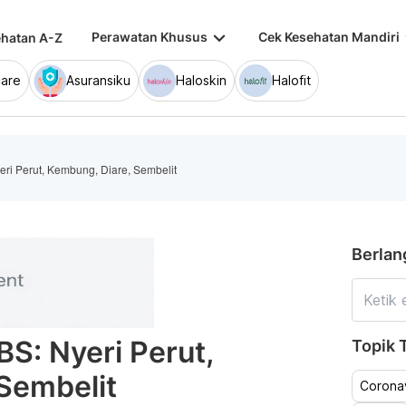
keyboard_arrow_down
keybo
Perawatan Khusus
Cek Kesehatan Mandiri
hatan A-Z
are
Asuransiku
Haloskin
Halofit
ri Perut, Kembung, Diare, Sembelit
Berlan
S: Nyeri Perut,
Topik T
Sembelit
Coronav