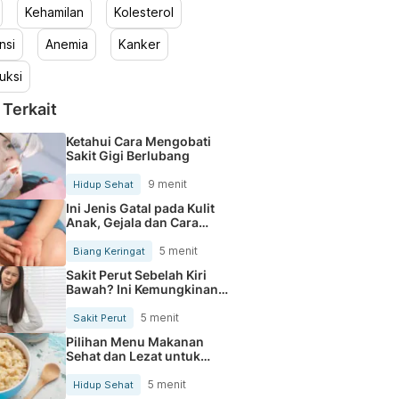
Kehamilan
Kolesterol
nsi
Anemia
Kanker
uksi
 Terkait
Ketahui Cara Mengobati
Sakit Gigi Berlubang
9 menit
Hidup Sehat
Ini Jenis Gatal pada Kulit
Anak, Gejala dan Cara
Mengobatinya
5 menit
Biang Keringat
Sakit Perut Sebelah Kiri
Bawah? Ini Kemungkinan
Penyebabnya
5 menit
Sakit Perut
Pilihan Menu Makanan
Sehat dan Lezat untuk
Mengurangi Kolesterol
5 menit
Hidup Sehat