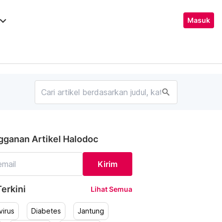
ard_arrow_down
Masuk
search
gganan Artikel Halodoc
Kirim
erkini
Lihat Semua
irus
Diabetes
Jantung