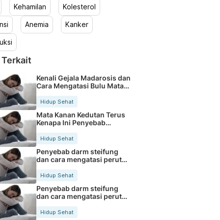
Kehamilan
Kolesterol
nsi
Anemia
Kanker
uksi
 Terkait
Kenali Gejala Madarosis dan
Cara Mengatasi Bulu Mata
Rontok
Hidup Sehat
Mata Kanan Kedutan Terus
Kenapa Ini Penyebab
Medisnya
Hidup Sehat
Penyebab darm steifung
dan cara mengatasi perut
kaku secara alami
Hidup Sehat
Penyebab darm steifung
dan cara mengatasi perut
kaku secara alami
Hidup Sehat