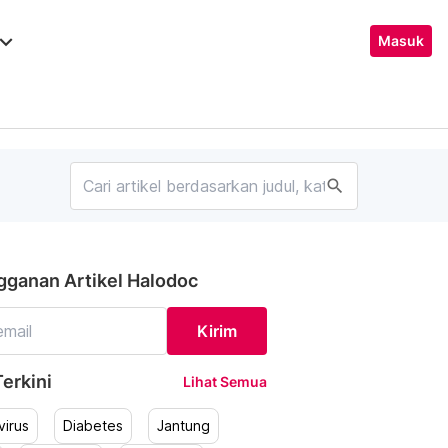
ard_arrow_down
Masuk
search
gganan Artikel Halodoc
Kirim
erkini
Lihat Semua
irus
Diabetes
Jantung