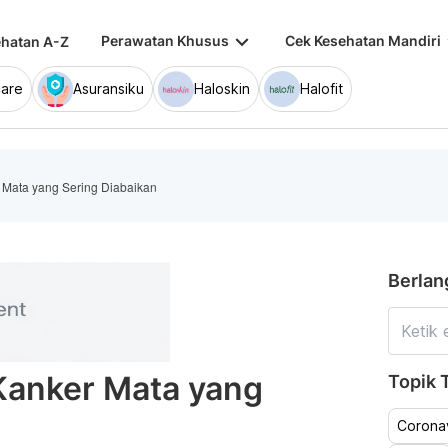
keyboard_arrow_down
keybo
Perawatan Khusus
Cek Kesehatan Mandiri
hatan A-Z
are
Asuransiku
Haloskin
Halofit
Mata yang Sering Diabaikan
Berlan
Kanker Mata yang
Topik T
Coronav