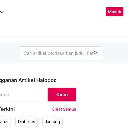
ard_arrow_down
Masuk
search
gganan Artikel Halodoc
Kirim
erkini
Lihat Semua
irus
Diabetes
Jantung