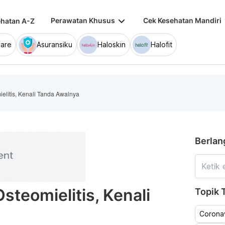
keyboard_arrow_down
keybo
Perawatan Khusus
Cek Kesehatan Mandiri
hatan A-Z
are
Asuransiku
Haloskin
Halofit
elitis, Kenali Tanda Awalnya
Berlan
steomielitis, Kenali
Topik T
Coronav