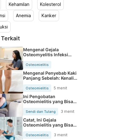
Kehamilan
Kolesterol
nsi
Anemia
Kanker
uksi
 Terkait
Mengenal Gejala
Osteomyelitis Infeksi
Tulang dan Bahayanya
Osteomielitis
Mengenal Penyebab Kaki
Panjang Sebelah: Kenali
Faktanya
5 menit
Osteomielitis
Ini Pengobatan
Osteomielitis yang Bisa
Dilakukan
3 menit
Sendi dan Tulang
Catat, Ini Gejala
Osteomielitis yang Bisa
Terjadi pada Seseorang
3 menit
Osteomielitis