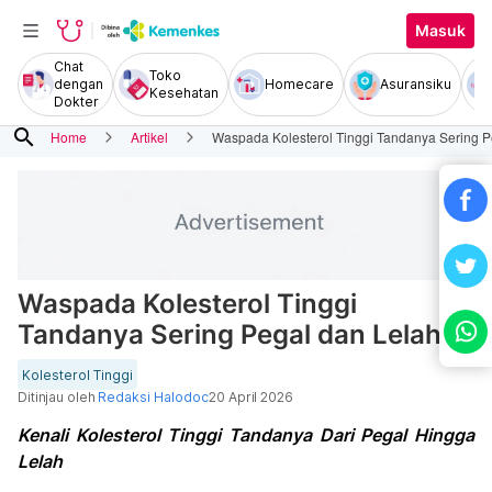
Masuk
Chat
Toko
dengan
Homecare
Asuransiku
Kesehatan
Dokter
search
Home
Artikel
Waspada Kolesterol Tinggi Tandanya Sering P
Waspada Kolesterol Tinggi
Tandanya Sering Pegal dan Lelah
Kolesterol Tinggi
Ditinjau oleh
Redaksi Halodoc
20 April 2026
Kenali Kolesterol Tinggi Tandanya Dari Pegal Hingga
Lelah