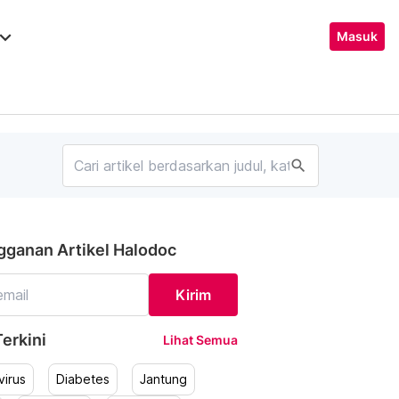
ard_arrow_down
Masuk
search
gganan Artikel Halodoc
Kirim
erkini
Lihat Semua
irus
Diabetes
Jantung