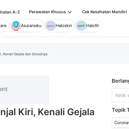
keyboard_arrow_down
keybo
Perawatan Khusus
Cek Kesehatan Mandiri
hatan A-Z
are
Asuransiku
Haloskin
Halofit
i, Kenali Gejala dan Solusinya
Berlan
jal Kiri, Kenali Gejala
Topik T
Coronav