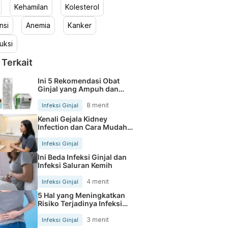
Kehamilan
Kolesterol
nsi
Anemia
Kanker
uksi
 Terkait
Ini 5 Rekomendasi Obat
Ginjal yang Ampuh dan
Aman di Apotek
8 menit
Infeksi Ginjal
Kenali Gejala Kidney
Infection dan Cara Mudah
Mengatasinya
Infeksi Ginjal
Ini Beda Infeksi Ginjal dan
Infeksi Saluran Kemih
4 menit
Infeksi Ginjal
5 Hal yang Meningkatkan
Risiko Terjadinya Infeksi
Ginjal
3 menit
Infeksi Ginjal