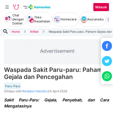
Masuk
Chat
Toko
dengan
Homecare
Asuransiku
Kesehatan
Dokter
search
Home
Artikel
Waspada Sakit Paru-paru: Pahami Gejala da
Waspada Sakit Paru-paru: Pahami
Gejala dan Pencegahan
Paru-Paru
Ditinjau oleh
Redaksi Halodoc
24 April 2026
Sakit Paru-Paru: Gejala, Penyebab, dan Cara
Mengatasinya