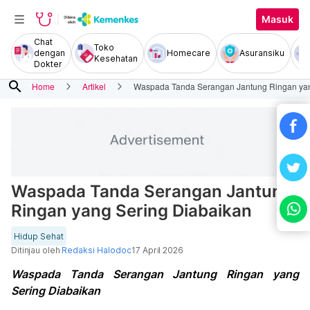
Masuk
Chat
Toko
dengan
Homecare
Asuransiku
Kesehatan
Dokter
search
Home
Artikel
Waspada Tanda Serangan Jantung Ringan yan
Waspada Tanda Serangan Jantung
Ringan yang Sering Diabaikan
Hidup Sehat
Ditinjau oleh
Redaksi Halodoc
17 April 2026
Waspada Tanda Serangan Jantung Ringan yang
Sering Diabaikan