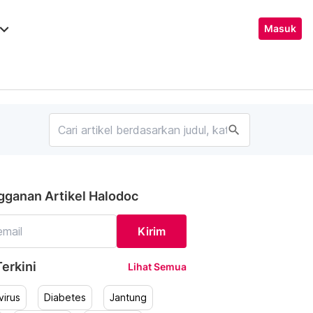
ard_arrow_down
Masuk
search
gganan Artikel Halodoc
Kirim
erkini
Lihat Semua
irus
Diabetes
Jantung