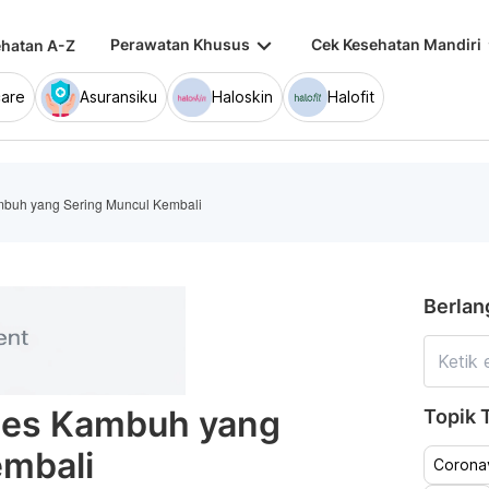
keyboard_arrow_down
keybo
Perawatan Khusus
Cek Kesehatan Mandiri
hatan A-Z
are
Asuransiku
Haloskin
Halofit
mbuh yang Sering Muncul Kembali
Berlan
ipes Kambuh yang
Topik T
embali
Coronav