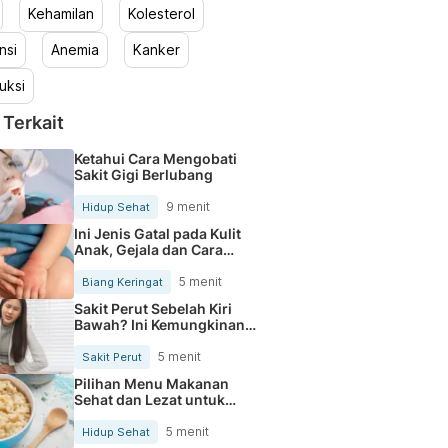
Kehamilan
Kolesterol
nsi
Anemia
Kanker
uksi
 Terkait
Ketahui Cara Mengobati
Sakit Gigi Berlubang
9 menit
Hidup Sehat
Ini Jenis Gatal pada Kulit
Anak, Gejala dan Cara
Mengobatinya
5 menit
Biang Keringat
Sakit Perut Sebelah Kiri
Bawah? Ini Kemungkinan
Penyebabnya
5 menit
Sakit Perut
Pilihan Menu Makanan
Sehat dan Lezat untuk
Mengurangi Kolesterol
5 menit
Hidup Sehat