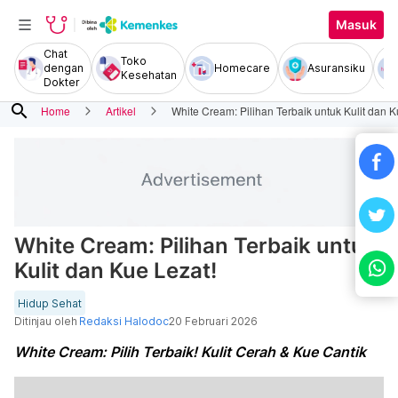
Masuk
Chat
Toko
dengan
Homecare
Asuransiku
Kesehatan
Dokter
search
Home
Artikel
White Cream: Pilihan Terbaik untuk Kulit dan K
White Cream: Pilihan Terbaik untuk
Kulit dan Kue Lezat!
Hidup Sehat
Ditinjau oleh
Redaksi Halodoc
20 Februari 2026
White Cream: Pilih Terbaik! Kulit Cerah & Kue Cantik